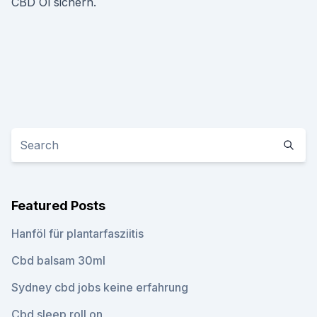
CBD Öl sichern.
Featured Posts
Hanföl für plantarfasziitis
Cbd balsam 30ml
Sydney cbd jobs keine erfahrung
Cbd sleep roll on