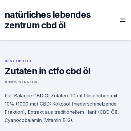
Skip
to
natürliches lebendes
content
zentrum cbd öl
BEST CBD OIL
Zutaten in ctfo cbd öl
ADMINISTRATOR
Full Balance CBD Öl Zutaten: 10 ml Fläschchen mit
10% (1000 mg) CBD: Kokosöl (niederschmelzende
Fraktion), Extrakt aus traditionellem Hanf (CBD Öl),
Cyanocobalamin (Vitamin B12).