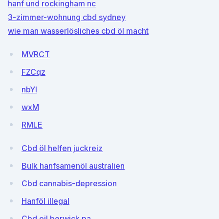
hanf und rockingham nc
3-zimmer-wohnung cbd sydney
wie man wasserlösliches cbd öl macht
MVRCT
FZCqz
nbYI
wxM
RMLE
Cbd öl helfen juckreiz
Bulk hanfsamenöl australien
Cbd cannabis-depression
Hanföl illegal
Cbd oil berwick pa