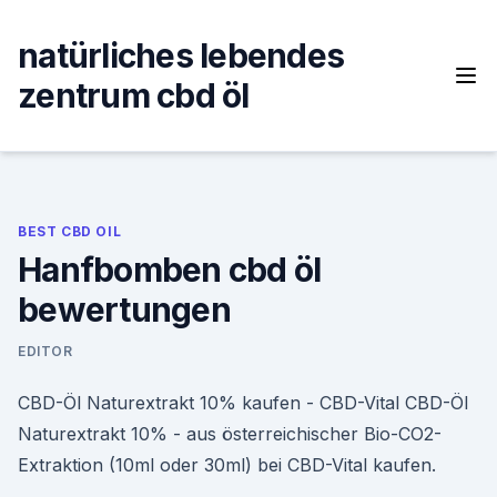
Skip
to
natürliches lebendes
content
zentrum cbd öl
BEST CBD OIL
Hanfbomben cbd öl
bewertungen
EDITOR
CBD-Öl Naturextrakt 10% kaufen - CBD-Vital CBD-Öl
Naturextrakt 10% - aus österreichischer Bio-CO2-
Extraktion (10ml oder 30ml) bei CBD-Vital kaufen.