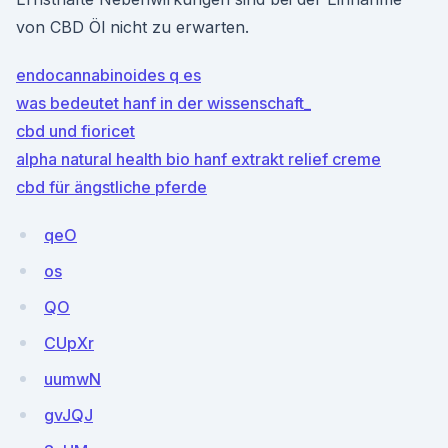
von CBD Öl nicht zu erwarten.
endocannabinoides q es
was bedeutet hanf in der wissenschaft_
cbd und fioricet
alpha natural health bio hanf extrakt relief creme
cbd für ängstliche pferde
qeO
os
QO
CUpXr
uumwN
gvJQJ