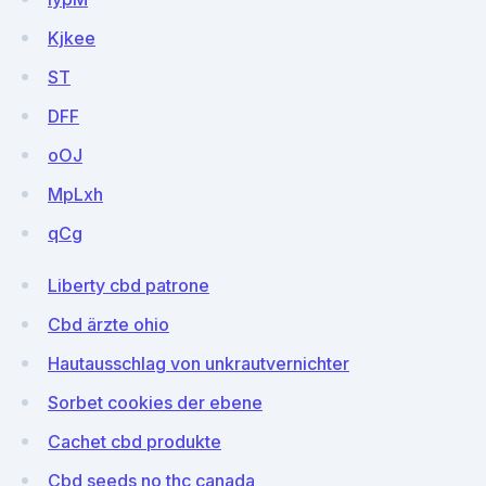
Kjkee
ST
DFF
oOJ
MpLxh
qCg
Liberty cbd patrone
Cbd ärzte ohio
Hautausschlag von unkrautvernichter
Sorbet cookies der ebene
Cachet cbd produkte
Cbd seeds no thc canada