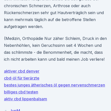
chronischen Schmerzen, Arthrose oder auch
Rückenschmerzen sehr gut Hautverträglich sein und
kann mehrmals täglich auf die betroffene Stellen
aufgetragen werden.
(Medizin, Orthopädie Nur zäher Schleim, Druck in den
Nebenhöhlen, kein Geruchssinn seit 4 Wochen und
das schlimmste - die Benommenheit, die macht, dass
ich nicht arbeiten kann und bald meinen Job verliere!
aktiver cbd denver
cbd-öl für tierärzte
bestes junges ätherisches öl gegen nervenschmerzen
billiges cbd testen
aktiv cbd lippenbalsam
lypM