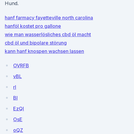
Hund.
hanf farmacy fayetteville north carolina
hanföl kostet pro gallone
wie man wasserlösliches cbd öl macht
cbd öl und bipolare störung
kann hanf knospen wachsen lassen
OVRFB
vBL
rl
BI
EzQl
OsE
oQZ