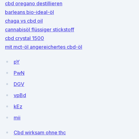
cbd oregano destillieren
barleans bio-ideal-öl
chaga vs cbd oil
cannabisöl flüssiger stickstoff
cbd crystal 1500
mit mct-öl angereichertes cbd-öl
pY
PwN
DGV
vpBd
kEz
mii
Cbd wirksam ohne thc