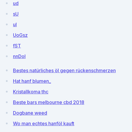
ud
sU
uI
UoGsz
fST
nnDoI
Bestes natürliches öl gegen rückenschmerzen
Hat hanf blumen_
Kristallkoma thc
Beste bars melbourne cbd 2018
Dogbane weed
Wo man echtes hanföl kauft