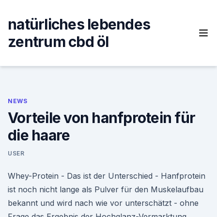
Skip
to
natürliches lebendes
content
zentrum cbd öl
NEWS
Vorteile von hanfprotein für
die haare
USER
Whey-Protein - Das ist der Unterschied - Hanfprotein
ist noch nicht lange als Pulver für den Muskelaufbau
bekannt und wird nach wie vor unterschätzt - ohne
Frage das Ergebnis der Hochglanz-Vermarktung